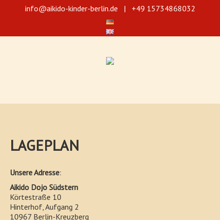
info@aikido-kinder-berlin.de
| +49 15734868032
Selbstverteidigung durch Aikido für Jugendliche und Kinder ab 5 Jahre!
Wir bieten 3 verschiedene Trainingsniveaus für Kinder an. Unsere Aikido-
Training fördert die Koordination und Konzentration, verbessert auch die
Aufmerksamkeit der Kinder und stärkt das Selbstbewusstsein. Die Kurse
sind für die Kinder in den verschiedenen Altersstufen angepasst und
vereinfacht.
LAGEPLAN
Unsere Adresse
:
Aikido Dojo Südstern
Körtestraße 10
Hinterhof, Aufgang 2
10967 Berlin-Kreuzberg